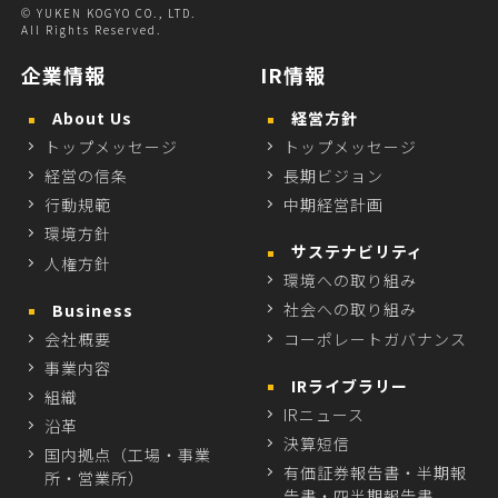
© YUKEN KOGYO CO., LTD.
All Rights Reserved.
企業情報
IR情報
About Us
経営方針
トップメッセージ
トップメッセージ
経営の信条
長期ビジョン
行動規範
中期経営計画
環境方針
サステナビリティ
人権方針
環境への取り組み
社会への取り組み
Business
会社概要
コーポレートガバナンス
事業内容
IRライブラリー
組織
IRニュース
沿革
決算短信
国内拠点（工場・事業
有価証券報告書・半期報
所・営業所）
告書・四半期報告書