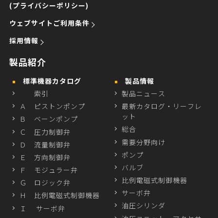
(プライバシーポリシー)
ウェブサイトご利用条件
採用情報
製品紹介
標準機器カタログ
製品情報
索引
製品ニュース
Ａ ピストンポンプ
最新カタログ・リーフレ
ット
Ｂ ベーンポンプ
総合
Ｃ 圧力制御弁
需要分野向け
Ｄ 流量制御弁
ポンプ
Ｅ 方向制御弁
バルブ
Ｆ モジュラー弁
比例電磁式制御機器
Ｇ ロジック弁
サーボ弁
Ｈ 比例電磁式制御機器
油圧シリンダ
Ｉ サーボ弁